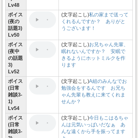
Lv48
ボイス
(文字起こし)
私の家まで送って
(夜の
くれるんですか？ ありがと
話題3)
うございます！
Lv50
ボイス
(文字起こし)
お兄ちゃん先輩、
(夜中
眠れないんですか？ 安眠で
の話題
きるようにホットミルクを作
3)
ります
Lv52
ボイス
(文字起こし)
A組のみんなでお
(日常
勉強会をするんです お兄ち
雑談3-
ゃん先輩も教えに来てくれま
1)
せんか？
Lv54
ボイス
(文字起こし)
今日もこはるちゃ
(日常
んは元気いっぱいだなぁ あ
雑談3-
んな遠くから手を振ってます