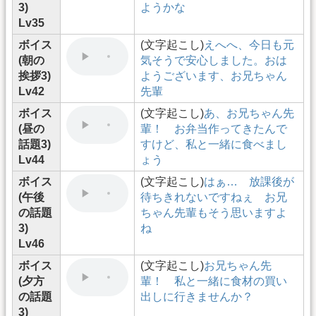
3)
ようかな
Lv35
ボイス
(文字起こし)
えへへ、今日も元
(朝の
気そうで安心しました。おは
挨拶3)
ようございます、お兄ちゃん
Lv42
先輩
ボイス
(文字起こし)
あ、お兄ちゃん先
(昼の
輩！ お弁当作ってきたんで
話題3)
すけど、私と一緒に食べまし
Lv44
ょう
ボイス
(文字起こし)
はぁ… 放課後が
(午後
待ちきれないですねぇ お兄
の話題
ちゃん先輩もそう思いますよ
3)
ね
Lv46
ボイス
(文字起こし)
お兄ちゃん先
(夕方
輩！ 私と一緒に食材の買い
の話題
出しに行きませんか？
3)