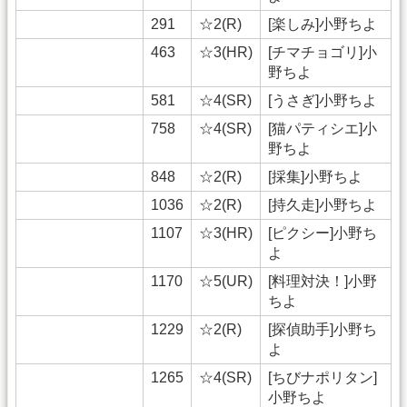
291
☆2(R)
[楽しみ]小野ちよ
463
☆3(HR)
[チマチョゴリ]小
野ちよ
581
☆4(SR)
[うさぎ]小野ちよ
758
☆4(SR)
[猫パティシエ]小
野ちよ
848
☆2(R)
[採集]小野ちよ
1036
☆2(R)
[持久走]小野ちよ
1107
☆3(HR)
[ピクシー]小野ち
よ
1170
☆5(UR)
[料理対決！]小野
ちよ
1229
☆2(R)
[探偵助手]小野ち
よ
1265
☆4(SR)
[ちびナポリタン]
小野ちよ