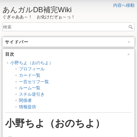
内容へ移動
あんガルDB補完Wiki
ぐぎゃああ～！ お化けだぞぉ～っ！
サイドバー
目次
小野ちよ（おのちよ）
プロフィール
カード一覧
一言セリフ一覧
ルーム一覧
スチル逆引き
関係者
情報提供
小野ちよ（おのちよ）