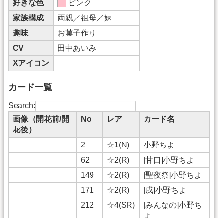
好きな色
ピンク
家族構成
両親／祖母／妹
趣味
お菓子作り
CV
田中あいみ
Xアイコン
カード一覧
Search:
画像（開花前/開
No
レア
カード名
花後）
2
☆1(N)
小野ちよ
62
☆2(R)
[甘口]小野ちよ
149
☆2(R)
[聖夜祭]小野ちよ
171
☆2(R)
[戌]小野ちよ
212
☆4(SR)
[みんなの]小野ち
よ