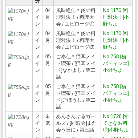
分
メ
04
風味絶佳＊炎の料
No.1170 [料
イ
月
理対決！ / 料理大
理対決！]小
ン
会 / エピローグ①
野ちよ
メ
04
風味絶佳＊炎の料
No.1170 [料
イ
月
理対決！ / 料理大
理対決！]小
ン
会 / エピローグ③
野ちよ
メ
05
ご奉仕＊猫耳メイ
No.758 [猫
イ
月
ド喫茶 / [猫耳メイ
パティシエ]
ン
ド]なかよし / 第二
小野ちよ
話
メ
05
ご奉仕＊猫耳メイ
No.758 [猫
イ
月
ド喫茶 / [猫耳メイ
パティシエ]
ン
ド]ごほうし / 第二
小野ちよ
話
メ
未
あんさんぶるガー
No.1728 [す
イ
来
ルズ / [同窓会]また
てきなお料
ン
会う日に / 第三話
理]小野ちよ