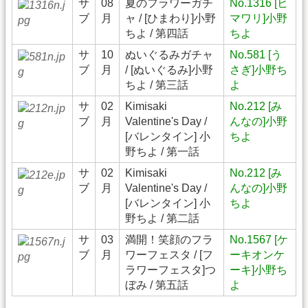
サ
08
夏のフラワーガチ
No.1316 [ヒ
ブ
月
ャ / [ひまわり]小野
マワリ]小野
ちよ / 第四話
ちよ
サ
10
ぬいぐるみガチャ
No.581 [う
ブ
月
/ [ぬいぐるみ]小野
さぎ]小野ち
ちよ / 第三話
よ
サ
02
Kimisaki
No.212 [み
ブ
月
Valentine's Day /
んなの]小野
[バレンタイン] 小
ちよ
野ちよ / 第一話
サ
02
Kimisaki
No.212 [み
ブ
月
Valentine's Day /
んなの]小野
[バレンタイン] 小
ちよ
野ちよ / 第二話
サ
03
満開！笑顔のフラ
No.1567 [ケ
ブ
月
ワーフェスタ / [フ
ーキオンケ
ラワーフェスタ]つ
ーキ]小野ち
ぼみ / 第五話
よ