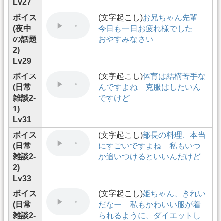
Lv27
ボイス
(文字起こし)
お兄ちゃん先輩
(夜中
今日も一日お疲れ様でした
の話題
おやすみなさい
2)
Lv29
ボイス
(文字起こし)
体育は結構苦手な
(日常
んですよね 克服はしたいん
雑談2-
ですけど
1)
Lv31
ボイス
(文字起こし)
部長の料理、本当
(日常
にすごいですよね 私もいつ
雑談2-
か追いつけるといいんだけど
2)
Lv33
ボイス
(文字起こし)
姫ちゃん、きれい
(日常
だなー 私もかわいい服が着
雑談2-
られるように、ダイエットし