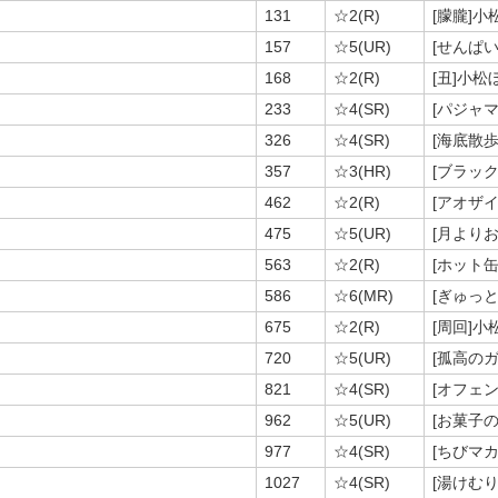
131
☆2(R)
[朦朧]小
157
☆5(UR)
[せんぱ
168
☆2(R)
[丑]小松
233
☆4(SR)
[パジャ
326
☆4(SR)
[海底散
357
☆3(HR)
[ブラッ
462
☆2(R)
[アオザ
475
☆5(UR)
[月より
563
☆2(R)
[ホット
586
☆6(MR)
[ぎゅっ
675
☆2(R)
[周回]小
720
☆5(UR)
[孤高の
821
☆4(SR)
[オフェ
962
☆5(UR)
[お菓子
977
☆4(SR)
[ちびマ
1027
☆4(SR)
[湯けむ