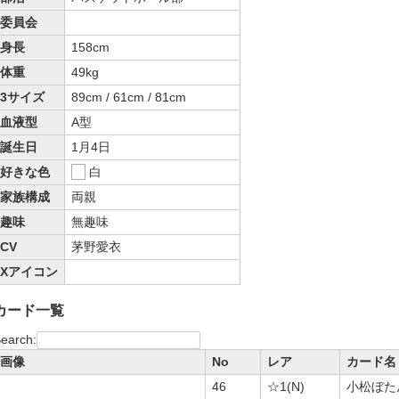
委員会
身長
158cm
体重
49kg
3サイズ
89cm / 61cm / 81cm
血液型
A型
誕生日
1月4日
好きな色
白
家族構成
両親
趣味
無趣味
CV
茅野愛衣
Xアイコン
カード一覧
earch:
画像
No
レア
カード名
46
☆1(N)
小松ぼた