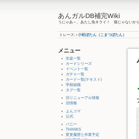
あんガルDB補完Wiki
うにゃあ～、あたし魚キライ！ 猫じゃないか
トレース:
小松ぼたん（こまつぼたん）
•
メニュー
生徒一覧
カードシリーズ
イベント一覧
ガチャ一覧
カード一覧(テキスト)
学校組織
タグ一覧
旧リニューアル情報
旧情報
よんコマ
公式
バニー
THANKS
変更履歴と作業予定