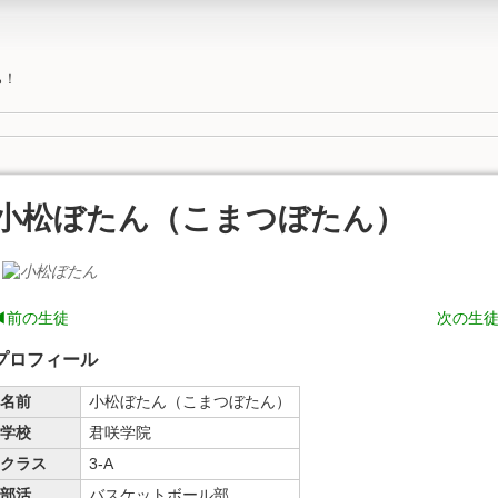
ら！
小松ぼたん（こまつぼたん）
◀前の生徒
次の生
プロフィール
名前
小松ぼたん（こまつぼたん）
学校
君咲学院
クラス
3-A
部活
バスケットボール部