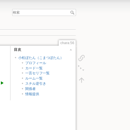
chara:56
目次
小松ぼたん（こまつぼたん）
プロフィール
カード一覧
一言セリフ一覧
ルーム一覧
徒▶
スチル逆引き
関係者
情報提供