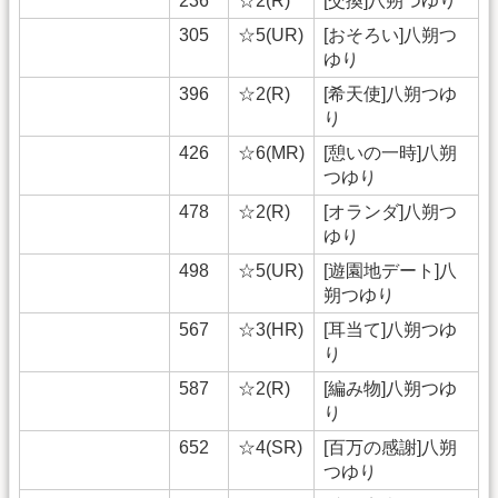
236
☆2(R)
[交換]八朔つゆり
305
☆5(UR)
[おそろい]八朔つ
ゆり
396
☆2(R)
[希天使]八朔つゆ
り
426
☆6(MR)
[憩いの一時]八朔
つゆり
478
☆2(R)
[オランダ]八朔つ
ゆり
498
☆5(UR)
[遊園地デート]八
朔つゆり
567
☆3(HR)
[耳当て]八朔つゆ
り
587
☆2(R)
[編み物]八朔つゆ
り
652
☆4(SR)
[百万の感謝]八朔
つゆり