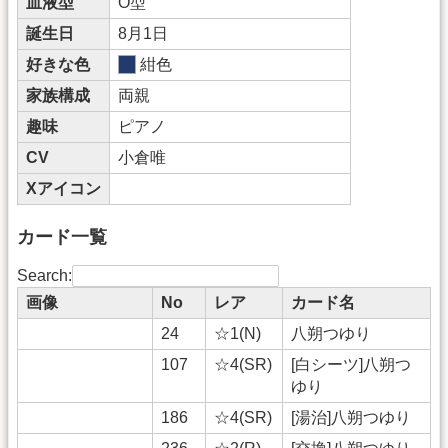
血液型
O型
誕生日
8月1日
好きな色
紺色
家族構成
両親
趣味
ピアノ
CV
小倉唯
Xアイコン
カード一覧
Search:
画像
No
レア
カード名
24
☆1(N)
八朔つゆり
107
☆4(SR)
[白シーツ]八朔つ
ゆり
186
☆4(SR)
[湯治]八朔つゆり