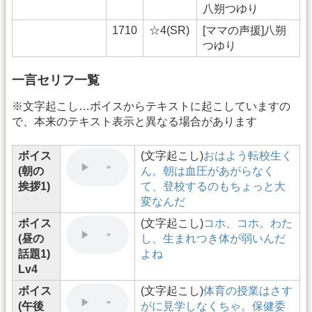
八朔つゆり
1710
☆4(SR)
[ママの声援]八朔
つゆり
一言セリフ一覧
※文字起こし…ボイスからテキストに起こしていますの
で、本来のテキスト表示と異なる場合があります
ボイス
(文字起こし)
おはよう転校生く
(朝の
ん。朝は血圧があがらなく
挨拶1)
て、登校するのもちょっと大
変なんだ
ボイス
(文字起こし)
コホ、コホ。わた
(昼の
し、生まれつき体が弱いんだ
話題1)
よね
Lv4
ボイス
(文字起こし)
体育の授業はさす
(午後
がに見学しなくちゃ。保健委