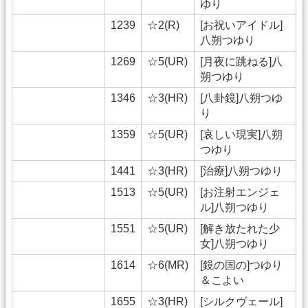
ゆり
1239
☆2(R)
[お祝いアイドル]
八朔つゆり
1269
☆5(UR)
[月夜に跳ねる]八
朔つゆり
1346
☆3(HR)
[八卦鏡]八朔つゆ
り
1359
☆5(UR)
[哀しい現実]八朔
つゆり
1441
☆3(HR)
[治療]八朔つゆり
1513
☆5(UR)
[お注射エンジェ
ル]八朔つゆり
1551
☆5(UR)
[解き放たれた少
女]八朔つゆり
1614
☆6(MR)
[鏡の国の]つゆり
＆こよい
1655
☆3(HR)
[シルクヴェール]