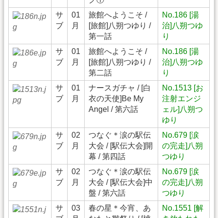
サ
01
旅館へようこそ /
No.186 [湯
ブ
月
[旅館]八朔つゆり /
治]八朔つゆ
第一話
り
サ
01
旅館へようこそ /
No.186 [湯
ブ
月
[旅館]八朔つゆり /
治]八朔つゆ
第二話
り
サ
01
ナースガチャ / [白
No.1513 [お
ブ
月
衣の天使]Be My
注射エンジ
Angel / 第六話
ェル]八朔つ
ゆり
サ
02
つなぐ＊涙の駅伝
No.679 [涙
ブ
月
大会 / [駅伝大会]開
の完走]八朔
幕 / 第四話
つゆり
サ
02
つなぐ＊涙の駅伝
No.679 [涙
ブ
月
大会 / [駅伝大会]中
の完走]八朔
盤 / 第六話
つゆり
サ
03
春の星＊今宵、あ
No.1551 [解