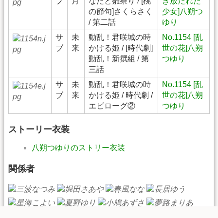
ブ
月
なたと雛祭り / [桃
き放たれた
の節句]さくらさく
少女]八朔つ
/ 第二話
ゆり
サ
未
動乱！君咲城の時
No.1154 [乱
ブ
来
かける姫 / [時代劇]
世の花]八朔
動乱！新撰組 / 第
つゆり
三話
サ
未
動乱！君咲城の時
No.1154 [乱
ブ
来
かける姫 / 時代劇 /
世の花]八朔
エピローグ②
つゆり
ストーリー衣装
八朔つゆりのストリー衣装
関係者