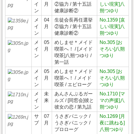
イ
月
②協力 / 第十五話
しい現実]八
ン
健康診断②
朔つゆり
メ
04
生徒会長再任選挙
No.1359 [哀
イ
月
②協力 / 第十五話
しい現実]八
ン
健康診断②
朔つゆり
メ
05
めしませ＊メイド
No.305 [お
イ
月
喫茶へ！ / [メイド
そろい]八朔
ン
喫茶]八朔つゆり /
つゆり
第一話
メ
05
めしませ＊メイド
No.305 [お
イ
月
喫茶へ！ / メイド
そろい]八朔
ン
喫茶 / エピローグ
つゆり
メ
未
あんさんぶるガー
No.1710 [マ
イ
来
ルズ / [同窓会]彼と
マの声援]八
ン
彼女の恋 / 第九話
朔つゆり
サ
07
うさぎパニック /
No.1269 [月
ブ
月
うさぎパニック /
夜に跳ねる]
プロローグ
八朔つゆり