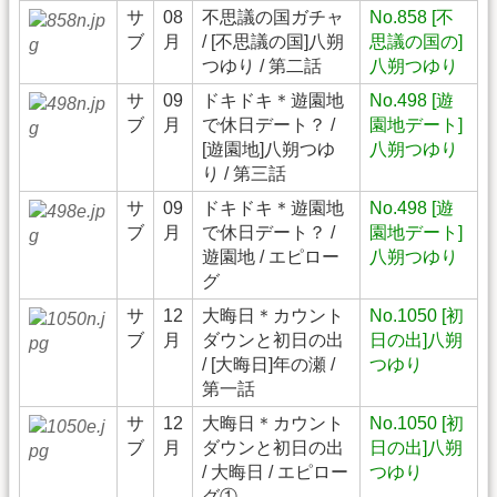
サ
08
不思議の国ガチャ
No.858 [不
ブ
月
/ [不思議の国]八朔
思議の国の]
つゆり / 第二話
八朔つゆり
サ
09
ドキドキ＊遊園地
No.498 [遊
ブ
月
で休日デート？ /
園地デート]
[遊園地]八朔つゆ
八朔つゆり
り / 第三話
サ
09
ドキドキ＊遊園地
No.498 [遊
ブ
月
で休日デート？ /
園地デート]
遊園地 / エピロー
八朔つゆり
グ
サ
12
大晦日＊カウント
No.1050 [初
ブ
月
ダウンと初日の出
日の出]八朔
/ [大晦日]年の瀬 /
つゆり
第一話
サ
12
大晦日＊カウント
No.1050 [初
ブ
月
ダウンと初日の出
日の出]八朔
/ 大晦日 / エピロー
つゆり
グ①