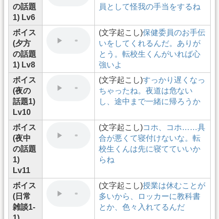
の話題
員として怪我の手当をするね
1) Lv6
ボイス
(文字起こし)
保健委員のお手伝
(夕方
いをしてくれるんだ。ありが
の話題
とう。転校生くんがいれば心
1) Lv8
強いよ
ボイス
(文字起こし)
すっかり遅くなっ
(夜の
ちゃったね。夜道は危ない
話題1)
し、途中まで一緒に帰ろうか
Lv10
ボイス
(文字起こし)
コホ、コホ……具
(夜中
合が悪くて寝付けないな。転
の話題
校生くんは先に寝てていいか
1)
らね
Lv11
ボイス
(文字起こし)
授業は休むことが
(日常
多いから、ロッカーに教科書
雑談1-
とか、色々入れてるんだ
1)