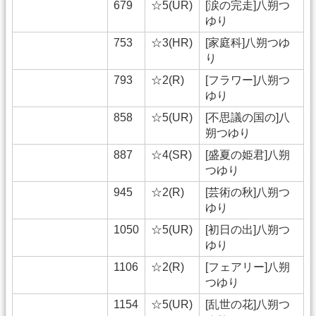
679
☆5(UR)
[涙の完走]八朔つ
ゆり
753
☆3(HR)
[家庭科]八朔つゆ
り
793
☆2(R)
[フラワー]八朔つ
ゆり
858
☆5(UR)
[不思議の国の]八
朔つゆり
887
☆4(SR)
[盛夏の姫君]八朔
つゆり
945
☆2(R)
[芸術の秋]八朔つ
ゆり
1050
☆5(UR)
[初日の出]八朔つ
ゆり
1106
☆2(R)
[フェアリー]八朔
つゆり
1154
☆5(UR)
[乱世の花]八朔つ