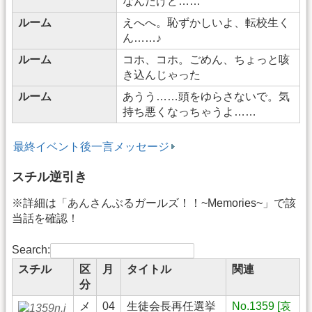
なんだけど……
ルーム
えへへ。恥ずかしいよ、転校生く
ん……♪
ルーム
コホ、コホ。ごめん、ちょっと咳
き込んじゃった
ルーム
あうう……頭をゆらさないで。気
持ち悪くなっちゃうよ……
最終イベント後一言メッセージ
スチル逆引き
※詳細は「あんさんぶるガールズ！！~Memories~」で該
当話を確認！
Search:
スチル
区
月
タイトル
関連
分
メ
04
生徒会長再任選挙
No.1359 [哀