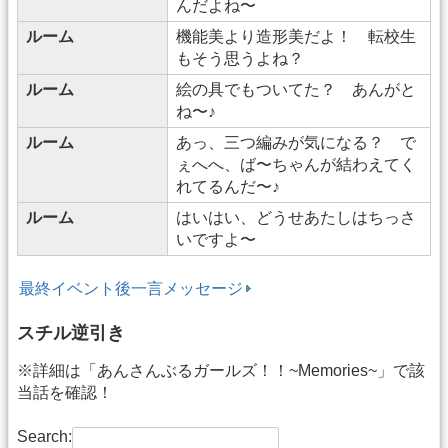
んだよね〜
ルーム
機能美より造形美だよ！ 転校生
もそう思うよね？
ルーム
絵の具でもついてた？ あんがと
ね〜♪
ルーム
あっ、三つ編みが気になる？ で
ぇへへ、ば〜ちゃんが結わえてく
れてるんだ〜♪
ルーム
はいはい、どうせあたしはちっさ
いですよ〜
最終イベント後一言メッセージ
スチル逆引き
※詳細は「あんさんぶるガールズ！！~Memories~」で該
当話を確認！
Search: