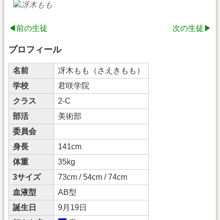
◀前の生徒
次の生徒▶
プロフィール
名前
冴木もも（さえきもも）
学校
君咲学院
クラス
2-C
部活
美術部
委員会
身長
141cm
体重
35kg
3サイズ
73cm / 54cm / 74cm
血液型
AB型
誕生日
9月19日