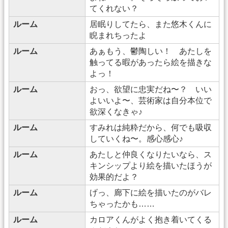
てくれない？
ルーム
居眠りしてたら、また悠木くんに
睨まれちったよ
ルーム
あぁもう、鬱陶しい！ あたしを
触ってる暇があったら絵を描きな
よっ！
ルーム
おっ、欲望に忠実だね〜？ いい
よいいよ〜、芸術家は自分本位で
欲深くなきゃ♪
ルーム
すみれは純粋だから、何でも吸収
していくね〜。感心感心♪
ルーム
あたしと仲良くなりたいなら、ス
キンシップより絵を描いたほうが
効果的だよ？
ルーム
げっ、廊下に絵を描いたのがバレ
ちゃったかも……
ルーム
カロアくんがよく抱き着いてくる