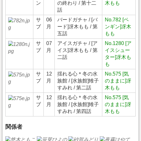
ン
の終わり / 第十二
木もも
話
サ
06
バードガチャ / [バ
No.782 [ペ
ブ
月
ード]冴木もも / 第
ンギン]冴木
五話
もも
サ
07
アイスガチャ / [ア
No.1280 [ア
ブ
月
イス]冴木もも / 第
イスシュー
二話
ター]冴木も
も
サ
12
揺れる心＊冬の水
No.575 [気
ブ
月
族館 / [水族館]雉子
のままに]冴
すみれ / 第二話
木もも
サ
12
揺れる心＊冬の水
No.575 [気
ブ
月
族館 / [水族館]雉子
のままに]冴
すみれ / 第四話
木もも
関係者