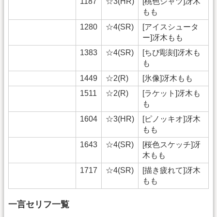
1187
☆3(HR)
[桃色シャツ]冴木
もも
1280
☆4(SR)
[アイスシュータ
ー]冴木もも
1383
☆4(SR)
[ちび彫刻]冴木も
も
1449
☆2(R)
[氷像]冴木もも
1511
☆2(R)
[ラケット]冴木も
も
1604
☆3(HR)
[ピノッキオ]冴木
もも
1643
☆4(SR)
[桜色スケッチ]冴
木もも
1717
☆4(SR)
[描き疲れて]冴木
もも
一言セリフ一覧