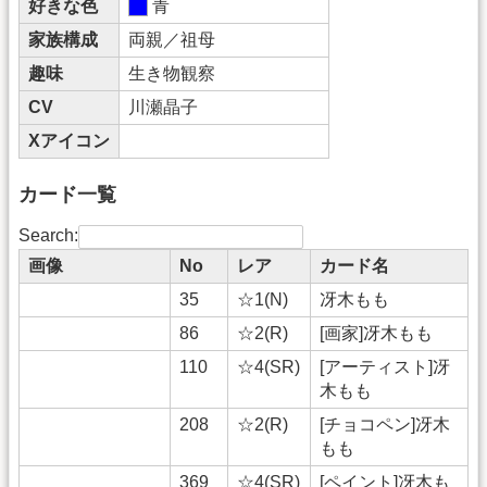
好きな色
青
家族構成
両親／祖母
趣味
生き物観察
CV
川瀬晶子
Xアイコン
カード一覧
Search:
画像
No
レア
カード名
35
☆1(N)
冴木もも
86
☆2(R)
[画家]冴木もも
110
☆4(SR)
[アーティスト]冴
木もも
208
☆2(R)
[チョコペン]冴木
もも
369
☆4(SR)
[ペイント]冴木も