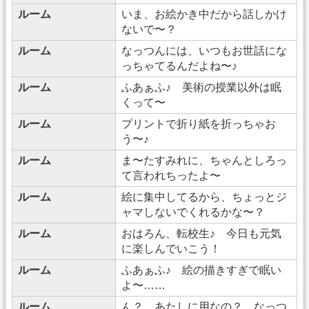
ルーム
いま、お絵かき中だから話しかけ
ないで〜？
ルーム
なっつんには、いつもお世話にな
っちゃてるんだよね〜♪
ルーム
ふあぁふ♪ 美術の授業以外は眠
くって〜
ルーム
プリントで折り紙を折っちゃお
う〜♪
ルーム
ま〜たすみれに、ちゃんとしろっ
て言われちったよ〜
ルーム
絵に集中してるから、ちょっとジ
ャマしないでくれるかな〜？
ルーム
おはろん、転校生♪ 今日も元気
に楽しんでいこう！
ルーム
ふあぁふ♪ 絵の描きすぎで眠い
よ〜……
ルーム
ん？ あたしに用なの？ なっつ