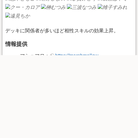
デッキに関係者が多いほど相性スキルの効果上昇。
情報提供
マシュマロ：
https://marshmallow-
qa.com/hatotank
Wikiコメント：
冴木もものコメントページ
当ページは、Happy Elements株式会社「あんさんぶるガ
ールズ！！」の画像を利用しております。
該当画像の転載・配布等は禁止しております。
©Happy Elements K.K
chara/23.txt
· 最終更新: 2025/09/06 17:41 by
hatotank