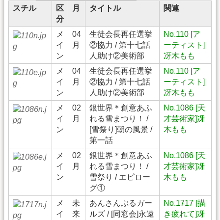
スチル
区
月
タイトル
関連
分
メ
04
生徒会長再任選挙
No.110 [ア
イ
月
②協力 / 第十七話
ーティスト]
ン
人助け②美術部
冴木もも
メ
04
生徒会長再任選挙
No.110 [ア
イ
月
②協力 / 第十七話
ーティスト]
ン
人助け②美術部
冴木もも
メ
02
銀世界＊創意あふ
No.1086 [天
イ
月
れる雪まつり！ /
才芸術家]冴
ン
[雪祭り]朝の風景 /
木もも
第一話
メ
02
銀世界＊創意あふ
No.1086 [天
イ
月
れる雪まつり！ /
才芸術家]冴
ン
雪祭り / エピロー
木もも
グ①
メ
未
あんさんぶるガー
No.1717 [描
イ
来
ルズ / [同窓会]永遠
き疲れて]冴