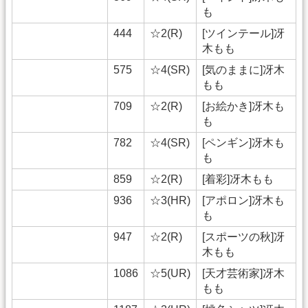
も
444
☆2(R)
[ツインテール]冴
木もも
575
☆4(SR)
[気のままに]冴木
もも
709
☆2(R)
[お絵かき]冴木も
も
782
☆4(SR)
[ペンギン]冴木も
も
859
☆2(R)
[着彩]冴木もも
936
☆3(HR)
[アポロン]冴木も
も
947
☆2(R)
[スポーツの秋]冴
木もも
1086
☆5(UR)
[天才芸術家]冴木
もも