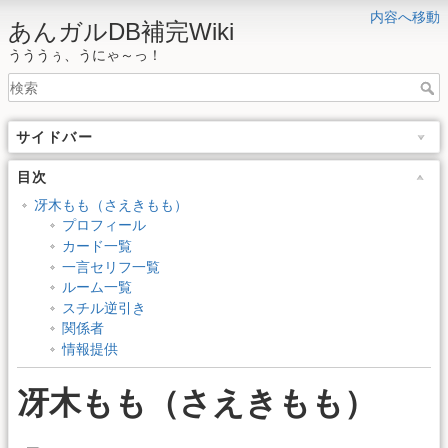
内容へ移動
あんガルDB補完Wiki
うううぅ、うにゃ～っ！
サイドバー
目次
冴木もも（さえきもも）
プロフィール
カード一覧
一言セリフ一覧
ルーム一覧
スチル逆引き
関係者
情報提供
冴木もも（さえきもも）