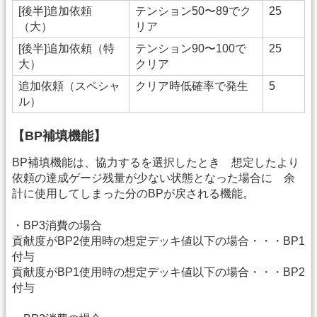
[後半]追加依頼
テンション50〜89でク
25
（大）
リア
[後半]追加依頼（特
テンション90〜100で
25
大）
クリア
追加依頼（スペシャ
クリア時低確率で発生
5
ル）
【BP補填機能】
BP補填機能は、協力するを選択したとき 想定したより
依頼の達成ゲージ残量が少ない状態となった場合に 余
計に使用してしまった分のBPが戻される機能。
・BP3消費の場合
貢献度がBP2使用時の想定デッキ値以下の場合・・・BP1
付与
貢献度がBP1使用時の想定デッキ値以下の場合・・・BP2
付与