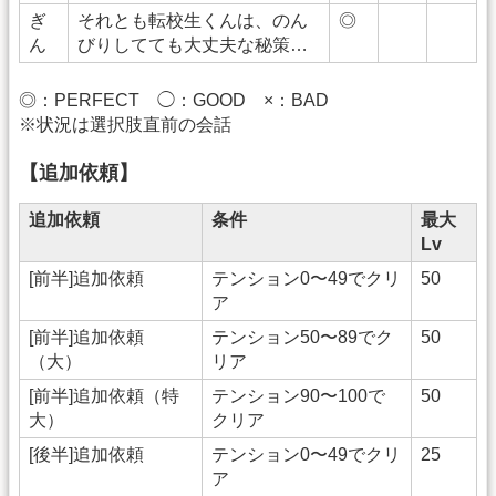
ぎ
それとも転校生くんは、のん
◎
ん
びりしてても大丈夫な秘策…
◎：PERFECT ◯：GOOD ×：BAD
※状況は選択肢直前の会話
【追加依頼】
追加依頼
条件
最大
Lv
[前半]追加依頼
テンション0〜49でクリ
50
ア
[前半]追加依頼
テンション50〜89でク
50
（大）
リア
[前半]追加依頼（特
テンション90〜100で
50
大）
クリア
[後半]追加依頼
テンション0〜49でクリ
25
ア