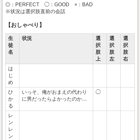
◎：PERFECT ◯：GOOD ×：BAD
※状況は選択肢直前の会話
【おしゃべり】
生
状況
選
選
選
徒
択
択
択
名
肢
肢
肢
上
左
右
は
じ
め
ひ
いっそ、俺がおまえの代わり
◯
か
に男だったらよかったのか…
る
レ
ン
レ
ン