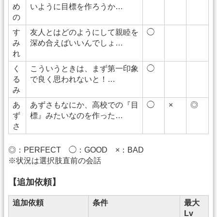
め
いように目標を作ろうか…
の
す
友人とはどのようにして親睦を
◯
み
深め合えばいいんでしょ…
れ
く
こういうときは、まず第一印象
◯
る
で良く思われないと！…
み
あ
あずさもなにか、高校での『目
◯
×
◎
ず
標』みたいなのを作った…
さ
◎：PERFECT ◯：GOOD ×：BAD
※状況は選択肢直前の会話
【追加依頼】
追加依頼
条件
最大
Lv