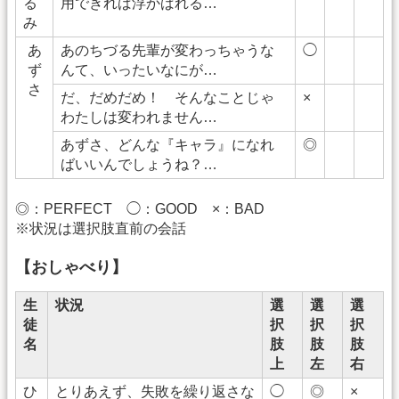
る
用できれば浮かばれる…
み
あ
あのちづる先輩が変わっちゃうな
◯
ず
んて、いったいなにが…
さ
だ、だめだめ！ そんなことじゃ
×
わたしは変われません…
あずさ、どんな『キャラ』になれ
◎
ばいいんでしょうね？…
◎：PERFECT ◯：GOOD ×：BAD
※状況は選択肢直前の会話
【おしゃべり】
生
状況
選
選
選
徒
択
択
択
名
肢
肢
肢
上
左
右
ひ
とりあえず、失敗を繰り返さな
◯
◎
×