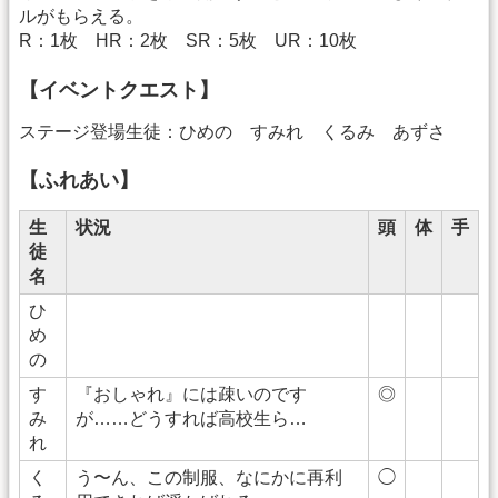
ルがもらえる。
R：1枚 HR：2枚 SR：5枚 UR：10枚
【イベントクエスト】
ステージ登場生徒：ひめの すみれ くるみ あずさ
【ふれあい】
生
状況
頭
体
手
徒
名
ひ
め
の
す
『おしゃれ』には疎いのです
◎
み
が……どうすれば高校生ら…
れ
く
う〜ん、この制服、なにかに再利
◯