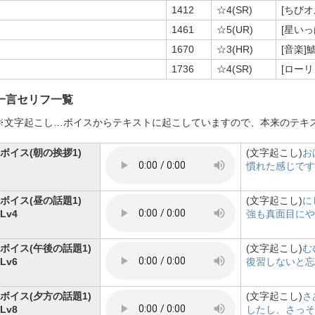
1412
☆4(SR)
[ちび
1461
☆5(UR)
[星い
1670
☆3(HR)
[音楽]
1736
☆4(SR)
[ロー
一言セリフ一覧
※文字起こし…ボイスからテキストに起こしていますので、本来のテキ
ボイス(朝の挨拶1)
(文字起こし)
お
慣れた感じです
ボイス(昼の話題1)
(文字起こし)
に
Lv4
強も真面目にや
ボイス(午後の話題1)
(文字起こし)
む
Lv6
復習しないと忘
ボイス(夕方の話題1)
(文字起こし)
さ
Lv8
したし、さっそ