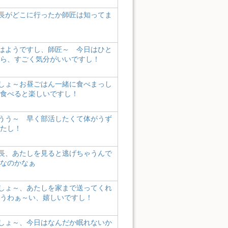
長がどこに行ったか師匠は知ってま
はようですし、師匠～ 今日はひと
ら、すごく気分がいいですし！
しょ～お昼ごはん一緒に食べまっし
食べると楽しいですし！
うう～ 早く部活したくて体がうず
たし！
長、あたしを見ると逃げちゃうんで
なのかなぁ
しょ～、あたしを家まで送ってくれ
うわぁ～い、嬉しいですし！
しょ～、今日はなんだか眠れないか