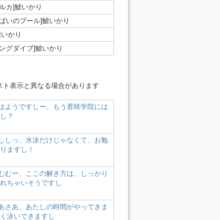
オルカ]鯱いかり
っぱいのプール]鯱いかり
鯱いかり
リングダイブ]鯱いかり
スト表示と異なる場合があります
はようですしー。もう君咲学院には
し？
ししっ、水泳だけじゃなくて、お勉
りますし！
むむー、ここの解き方は、しっかり
れちゃいそうですし
あさあ、あたしの時間がやってきま
く泳いできますし