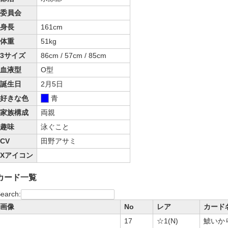
委員会
身長
161cm
体重
51kg
3サイズ
86cm / 57cm / 85cm
血液型
O型
誕生日
2月5日
好きな色
青
家族構成
両親
趣味
泳ぐこと
CV
田野アサミ
Xアイコン
カード一覧
earch:
画像
No
レア
カード
17
☆1(N)
鯱いか