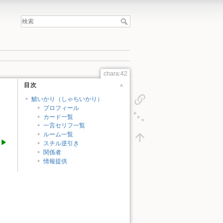
chara:42
目次
鯱いかり（しゃちいかり）
プロフィール
カード一覧
一言セリフ一覧
ルーム一覧
徒▶
スチル逆引き
関係者
情報提供