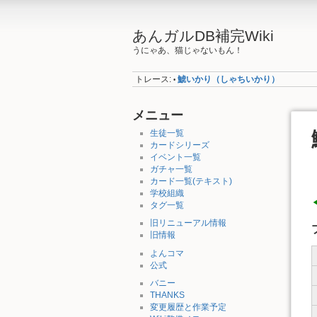
あんガルDB補完Wiki
うにゃあ、猫じゃないもん！
トレース:
鯱いかり（しゃちいかり）
•
メニュー
生徒一覧
カードシリーズ
イベント一覧
ガチャ一覧
カード一覧(テキスト)
学校組織
タグ一覧
旧リニューアル情報
旧情報
よんコマ
公式
バニー
THANKS
変更履歴と作業予定