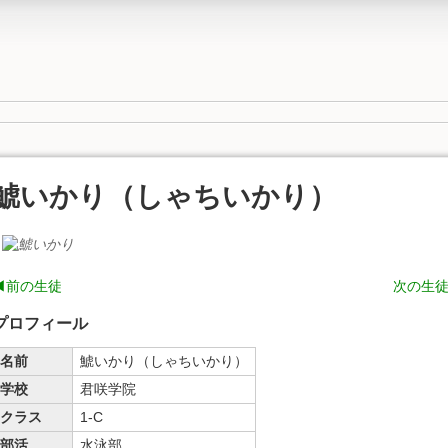
鯱いかり（しゃちいかり）
◀前の生徒
次の生
プロフィール
名前
鯱いかり（しゃちいかり）
学校
君咲学院
クラス
1-C
部活
水泳部