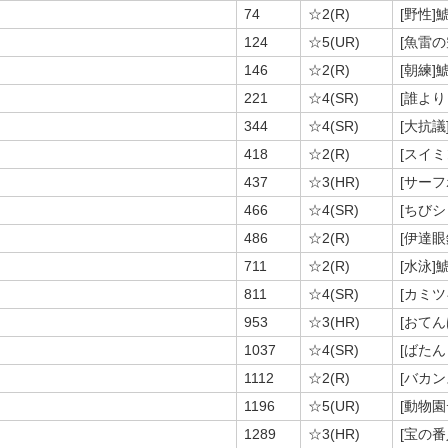
74
☆2(R)
[野性]
124
☆5(UR)
[魚雷の
146
☆2(R)
[朝練]
221
☆4(SR)
[誰より
344
☆4(SR)
[大抗議
418
☆2(R)
[スイ
437
☆3(HR)
[サー
466
☆4(SR)
[ちび
486
☆2(R)
[伊達眼
711
☆2(R)
[水泳]
811
☆4(SR)
[カミツ
953
☆3(HR)
[おてん
1037
☆4(SR)
[ばた
1112
☆2(R)
[バカン
1196
☆5(UR)
[動物
1289
☆3(HR)
[宝の番