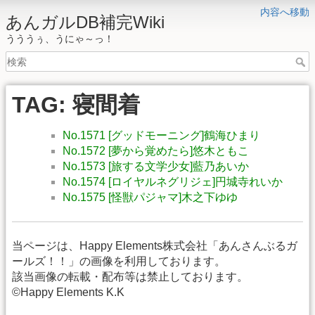
内容へ移動
あんガルDB補完Wiki
うううぅ、うにゃ～っ！
TAG: 寝間着
No.1571 [グッドモーニング]鶴海ひまり
No.1572 [夢から覚めたら]悠木ともこ
No.1573 [旅する文学少女]藍乃あいか
No.1574 [ロイヤルネグリジェ]円城寺れいか
No.1575 [怪獣パジャマ]木之下ゆゆ
当ページは、Happy Elements株式会社「あんさんぶるガ
ールズ！！」の画像を利用しております。
該当画像の転載・配布等は禁止しております。
©Happy Elements K.K