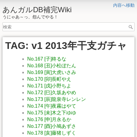
内容へ移動
あんガルDB補完Wiki
うにゃあ～っ、怨んでやる！
TAG: v1 2013年干支ガチャ
No.167 [子]柊るな
No.168 [丑]小松ぼたん
No.169 [寅]大虎いさみ
No.170 [卯]長町やえ
No.171 [戌]小野ちよ
No.172 [巳]久坂あやめ
No.173 [辰]龍泉寺レンレン
No.174 [午]夜霧はやて
No.175 [未]木之下ゆゆ
No.176 [申]月永るか
No.177 [酉]小鳩あずさ
No.178 [亥]藤猪しずく