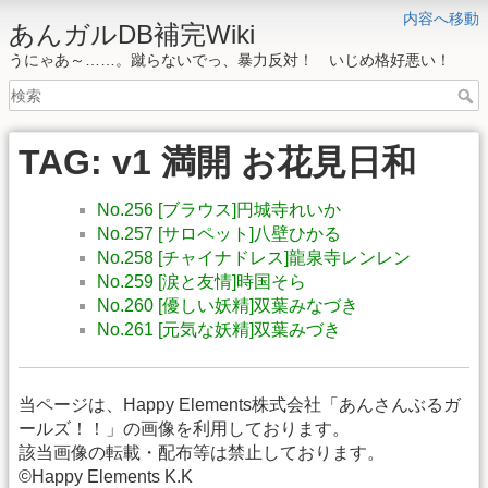
内容へ移動
あんガルDB補完Wiki
うにゃあ～……。蹴らないでっ、暴力反対！ いじめ格好悪い！
TAG: v1 満開 お花見日和
No.256 [ブラウス]円城寺れいか
No.257 [サロペット]八壁ひかる
No.258 [チャイナドレス]龍泉寺レンレン
No.259 [涙と友情]時国そら
No.260 [優しい妖精]双葉みなづき
No.261 [元気な妖精]双葉みづき
当ページは、Happy Elements株式会社「あんさんぶるガ
ールズ！！」の画像を利用しております。
該当画像の転載・配布等は禁止しております。
©Happy Elements K.K