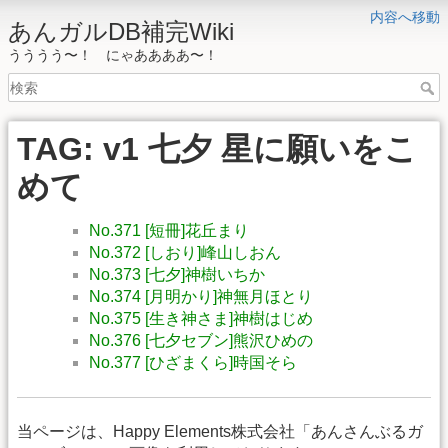
内容へ移動
あんガルDB補完Wiki
うううう〜！ にゃああああ〜！
TAG: v1 七夕 星に願いをこ
めて
No.371 [短冊]花丘まり
No.372 [しおり]峰山しおん
No.373 [七夕]神樹いちか
No.374 [月明かり]神無月ほとり
No.375 [生き神さま]神樹はじめ
No.376 [七夕セブン]熊沢ひめの
No.377 [ひざまくら]時国そら
当ページは、Happy Elements株式会社「あんさんぶるガ