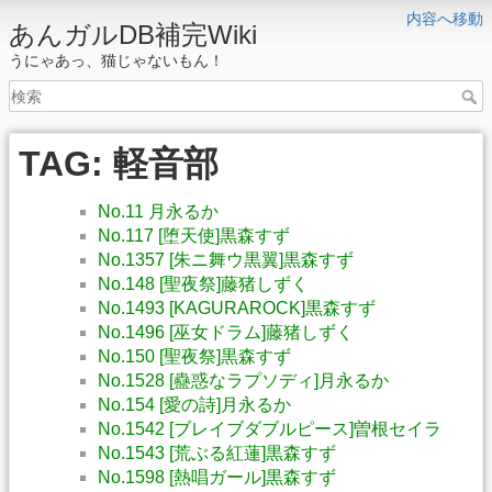
内容へ移動
あんガルDB補完Wiki
うにゃあっ、猫じゃないもん！
TAG: 軽音部
No.11 月永るか
No.117 [堕天使]黒森すず
No.1357 [朱ニ舞ウ黒翼]黒森すず
No.148 [聖夜祭]藤猪しずく
No.1493 [KAGURAROCK]黒森すず
No.1496 [巫女ドラム]藤猪しずく
No.150 [聖夜祭]黒森すず
No.1528 [蠱惑なラプソディ]月永るか
No.154 [愛の詩]月永るか
No.1542 [ブレイブダブルピース]曽根セイラ
No.1543 [荒ぶる紅蓮]黒森すず
No.1598 [熱唱ガール]黒森すず