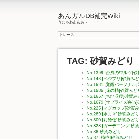
あんガルDB補完Wiki
うにゃああああ～……！
トレース:
TAG: 砂賀みどり
No.1399 [台風のワルツ]
No.143 [ベジプリ]砂賀み
No.1581 [覚醒パーソナ
No.1585 [花の精]砂賀みど
No.1657 [ちび収穫]砂賀
No.1679 [サプライズ弁
No.225 [マグカップ]砂賀
No.289 [水まき]砂賀みど
No.300 [お給仕]砂賀みど
No.328 [ガーデニング]
No.36 砂賀みどり
No.87 [植樹]砂賀みどり