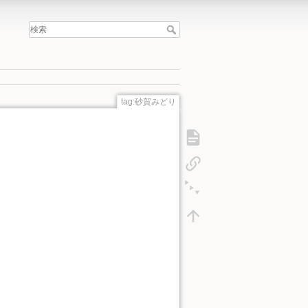
tag:砂賀みどり