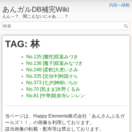
内容へ移動
あんガルDB補完Wiki
んん～？ 聞こえないにゃあ……？
TAG: 林
No.135 [魔性]双葉みづき
No.136 [魔子]双葉みなづき
No.248 [柔軟]大虎いさみ
No.335 [交信中]時国そら
No.373 [七夕]神樹いちか
No.70 [気まま]氷野くるみ
No.81 [中華]龍泉寺レンレン
当ページは、Happy Elements株式会社「あんさんぶるガ
ールズ！！」の画像を利用しております。
該当画像の転載・配布等は禁止しております。