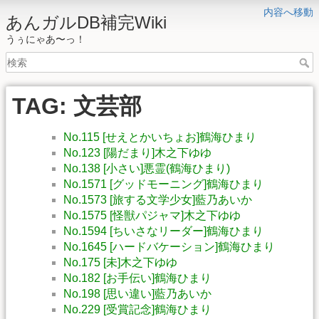
内容へ移動
あんガルDB補完Wiki
うぅにゃあ〜っ！
TAG: 文芸部
No.115 [せえとかいちょお]鶴海ひまり
No.123 [陽だまり]木之下ゆゆ
No.138 [小さい]悪霊(鶴海ひまり)
No.1571 [グッドモーニング]鶴海ひまり
No.1573 [旅する文学少女]藍乃あいか
No.1575 [怪獣パジャマ]木之下ゆゆ
No.1594 [ちいさなリーダー]鶴海ひまり
No.1645 [ハードバケーション]鶴海ひまり
No.175 [未]木之下ゆゆ
No.182 [お手伝い]鶴海ひまり
No.198 [思い違い]藍乃あいか
No.229 [受賞記念]鶴海ひまり