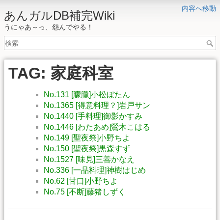
内容へ移動
あんガルDB補完Wiki
うにゃあ～っ、怨んでやる！
TAG: 家庭科室
No.131 [朦朧]小松ぼたん
No.1365 [得意料理？]岩戸サン
No.1440 [手料理]御影かすみ
No.1446 [わたあめ]鶯木こはる
No.149 [聖夜祭]小野ちよ
No.150 [聖夜祭]黒森すず
No.1527 [味見]三善かなえ
No.336 [一品料理]神樹はじめ
No.62 [甘口]小野ちよ
No.75 [不断]藤猪しずく