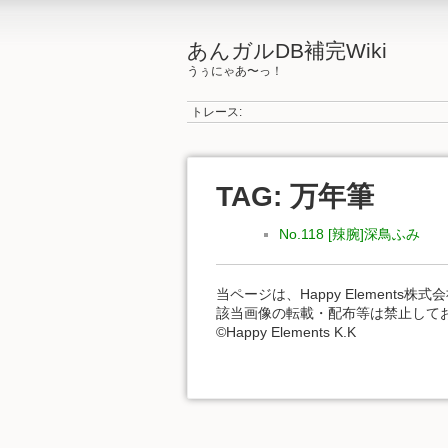
あんガルDB補完Wiki
うぅにゃあ〜っ！
トレース:
TAG: 万年筆
No.118 [辣腕]深鳥ふみ
当ページは、Happy Element
該当画像の転載・配布等は禁止して
©Happy Elements K.K