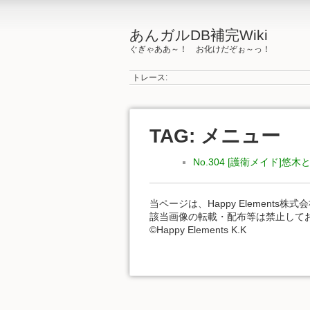
あんガルDB補完Wiki
ぐぎゃああ～！ お化けだぞぉ～っ！
トレース:
TAG: メニュー
No.304 [護衛メイド]悠木
当ページは、Happy Element
該当画像の転載・配布等は禁止して
©Happy Elements K.K