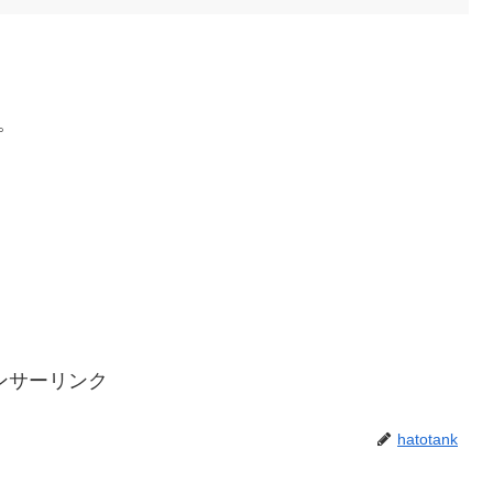
い。
ンサーリンク
hatotank