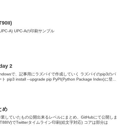
0II)
C-A) UPC-Aの印刷サンプル
day 2
ndowsで、記事用にラズパイで作成していく ラズパイのpip3のバ
stall --upgrade pip PyPI(Python Package Index)に登...
とめ
ar dayで作業していたもの公開出来るレベルにまとめ、GitHubにて公開しま
88IV)でTwitterタイムライン印刷(絵文字対応) コアは部分は