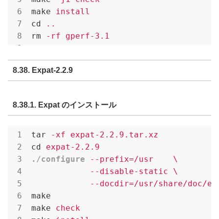
make
install
cd
..
rm
-rf gperf-3.1
8.38. Expat-2.2.9
8.38.1. Expat のインストール
tar
-xf expat-2.2.9.tar.xz
cd
expat-2.2.9
./configure
--prefix=/usr    \

            --disable-static \

            --docdir=/usr/share/doc/ex
make
make
check