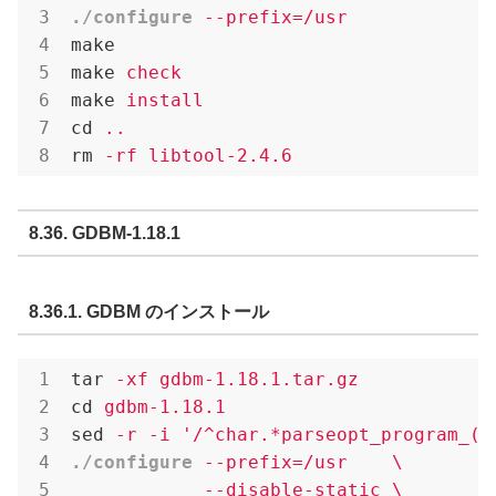
./configure
--prefix=/usr
make
make
check
make
install
cd
..
rm
-rf libtool-2.4.6
8.36. GDBM-1.18.1
8.36.1. GDBM のインストール
tar
-xf gdbm-1.18.1.tar.gz
cd
gdbm-1.18.1
sed
-r -i '/^char.*parseopt_program_(d
./configure
--prefix=/usr    \

            --disable-static \
