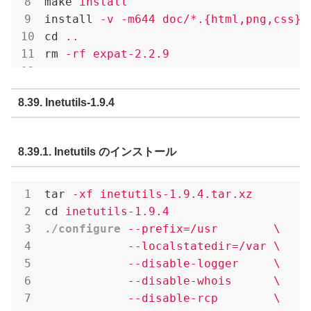
make
install
install
-v -m644 doc/*.{html,png,css} 
cd
..
rm
-rf expat-2.2.9
8.39. Inetutils-1.9.4
8.39.1. Inetutils のインストール
tar
-xf inetutils-1.9.4.tar.xz
cd
inetutils-1.9.4
./configure
--prefix=/usr        \

            --localstatedir=/var \

            --disable-logger     \

            --disable-whois      \

            --disable-rcp        \
