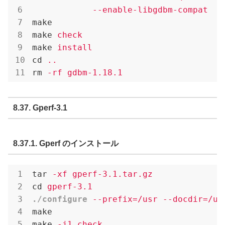
            --enable-libgdbm-compat
make
make
check
make
install
cd
..
rm
-rf gdbm-1.18.1
8.37. Gperf-3.1
8.37.1. Gperf のインストール
tar
-xf gperf-3.1.tar.gz
cd
gperf-3.1
./configure
--prefix=/usr --docdir=/us
make
make
-j1 check