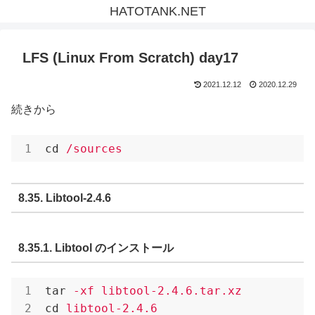
HATOTANK.NET
LFS (Linux From Scratch) day17
2021.12.12
2020.12.29
続きから
cd
/sources
8.35. Libtool-2.4.6
8.35.1. Libtool のインストール
tar
-xf libtool-2.4.6.tar.xz
cd
libtool-2.4.6