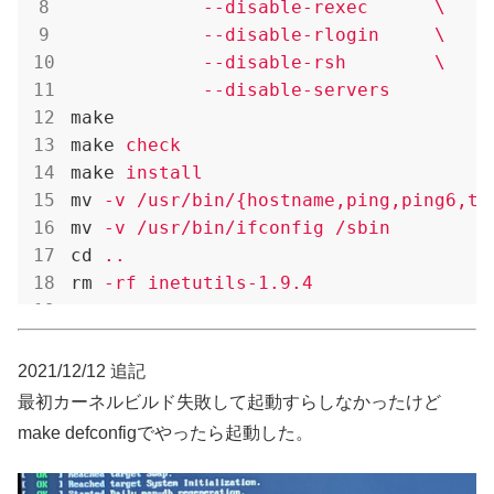
            --disable-rexec      \

            --disable-rlogin     \

            --disable-rsh        \

            --disable-servers
make
make
check
make
install
mv
-v /usr/bin/{hostname,ping,ping6,tr
mv
-v /usr/bin/ifconfig /sbin
cd
..
rm
-rf inetutils-1.9.4
2021/12/12 追記
最初カーネルビルド失敗して起動すらしなかったけど
make defconfigでやったら起動した。