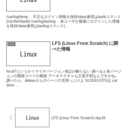
/var/log/btmp …不正なログイン情報を保持/data/参照はlastbコマンド
(/usr/bin/lastb) /var/log/lastlog …各ユーザが最後にログインした情報
を保持/data/参照はlastlogコマンド(...
LFS (Linux From Scratch) に調
Linux
べた情報
focal?というかイマイチバージョン表記が解らない 調べると各バージ
ョンの開発コードの模様 アーキテクチャも正直不明なんですがね。
調べたら、debianさんのページの充実っぷりよ SL510のCPUは cat
/proc...
LFS (Linux From Scratch) day16