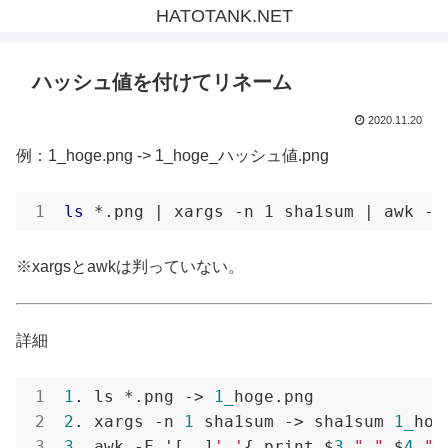
HATOTANK.NET
ハッシュ値を付けてリネーム
2020.11.20
例：1_hoge.png -> 1_hoge_ハッシュ値.png
ls
 *.png | xargs -n 1 sha1sum | awk -F
※xargsとawkは判っていない。
詳細
1
. ls *.png -> 
1_
2
. xargs -n 
1
 sha1sum -> sha1sum 
1_
ho
3
. awk -F '[ .]
' '
{ print $
3
"."
 $
4
" 